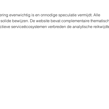
Personnalité
ring evenwichtig is en onnodige speculatie vermijdt. Alle 
ot solide bewijzen. De website bevat complementaire thematisc
ractieve serviceëcosystemen verbreden de analytische reikwijdt