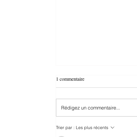
1 commentaire
Rédigez un commentaire...
La veste en tweed : l’alliée chic
Trier par :
Les plus récents
et chaude pour l’hiver