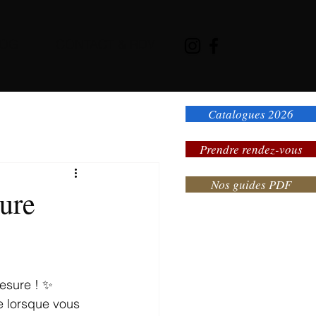
LOG
CONTACT & RDV
Catalogues 2026
Prendre rendez-vous
Nos guides PDF
ure
mesure ! ✨
e lorsque vous 