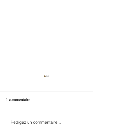
1 commentaire
Rédigez un commentaire...
Les Couleurs qui Font l’Été
🎯 Les 5 erreurs à