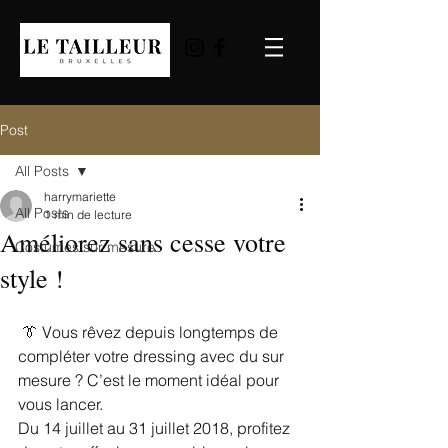
Post
All Posts
harrymariette
All Posts
1 min de lecture
Améliorez sans cesse votre
Costumes sur mesure
style !
 👔 Vous rêvez depuis longtemps de 
compléter votre dressing avec du sur 
mesure ? C’est le moment idéal pour 
vous lancer.
Du 14 juillet au 31 juillet 2018, profitez 