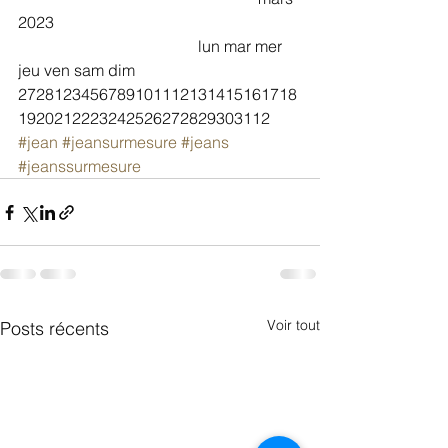
2023							
				     lun mar mer 
jeu ven sam dim   
2728123456789101112131415161718
1920212223242526272829303112  
#jean
#jeansurmesure
#jeans
#jeanssurmesure
Voir tout
Posts récents