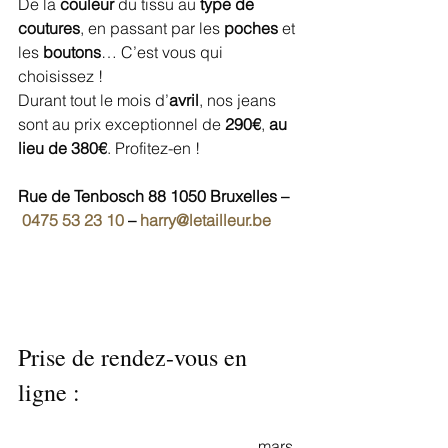
De la 
couleur
 du tissu au 
type de 
coutures
, en passant par les 
poches
 et 
les 
boutons
… C’est vous qui 
choisissez !
Durant tout le mois d’
avril
, nos jeans 
sont au prix exceptionnel de 
290€
, 
au 
lieu de 380€
. Profitez-en !
Rue de Tenbosch 88 1050 Bruxelles –
0475 53 23 10
 – 
harry@letailleur.be
Prise de rendez-vous en 
ligne :
						mars 