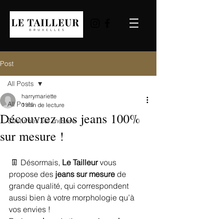
Post
All Posts
harrymariette
All Posts
1 min de lecture
Découvrez nos jeans 100%
Costumes sur mesure
sur mesure !
 👖 Désormais, 
Le Tailleur
 vous 
propose des 
jeans sur mesure
 de 
grande qualité, qui correspondent 
aussi bien à votre morphologie qu’à 
vos envies !