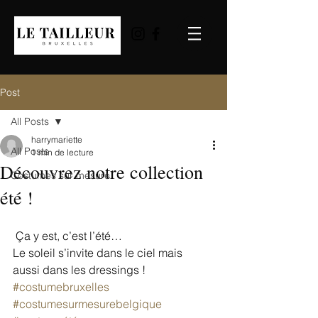
Post
All Posts
harrymariette
All Posts
1 min de lecture
Découvrez notre collection
Costumes sur mesure
été !
 Ça y est, c’est l’été…
Le soleil s’invite dans le ciel mais 
aussi dans les dressings !
#costumebruxelles
#costumesurmesurebelgique