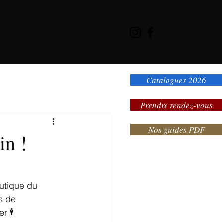
LOG
CONTACT & RDV
Catalogues 2026
Prendre rendez-vous
Nos guides PDF
in !
utique du 
s de 
r 🕴