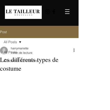
Post
All Posts
harrymariette
All Posts
1 min de lecture
Les différents types de
Costumes sur mesure
costume