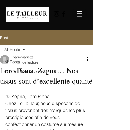
Post
All Posts
harrymariette
All Posts
1 min de lecture
Loro Piana, Zegna… Nos
Costumes sur mesure
tissus sont d’excellente qualité
 ✨ Zegna, Loro Piana…
Chez Le Tailleur, nous disposons de 
tissus provenant des marques les plus 
prestigieuses afin de vous 
confectionner un costume sur mesure 