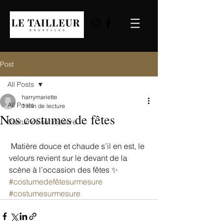
Post
All Posts
harrymariette
All Posts
1 min de lecture
Nos costumes de fêtes
Costumes sur mesure
 Matière douce et chaude s’il en est, le 
velours revient sur le devant de la 
scène à l’occasion des fêtes ✨
#costumedefêtesurmesure
#costumesurmesure