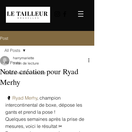
Post
All Posts
harrymariette
All Posts
1 min de lecture
Notre création pour Ryad
Costumes sur mesure
Merhy
 🥊 
Ryad Merhy
, champion 
intercontinental de boxe, dépose les 
gants et prend la pose !
Quelques semaines après la prise de 
mesures, voici le résultat ✂