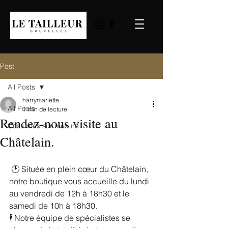
Post
All Posts
harrymariette
All Posts
1 min de lecture
Rendez-nous visite au
Costumes sur mesure
Châtelain.
 🕑 Située en plein cœur du Châtelain, 
notre boutique vous accueille du lundi 
au vendredi de 12h à 18h30 et le 
samedi de 10h à 18h30.
🕴 Notre équipe de spécialistes se 