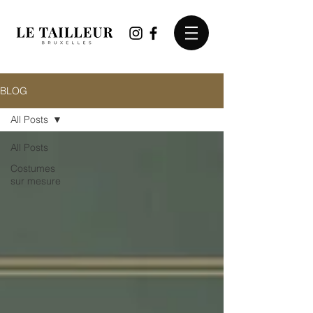
BLOG
All Posts
All Posts
Costumes
sur mesure