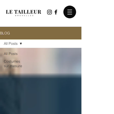
BLOG
All Posts
All Posts
Costumes
sur mesure