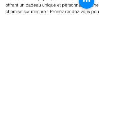
harrymariette
Fête des pères : offrez-lui une
chemise sur mesure !
Montrez à votre papa que vous l’aimez en lui
offrant un cadeau unique et personnalisé : une
chemise sur mesure ! Prenez rendez-vous pour...