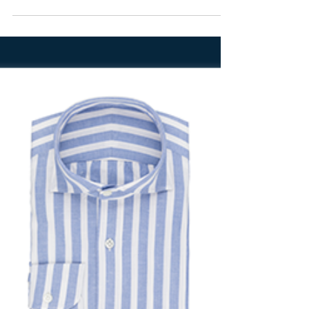
La leçon de style : assortir sa
cravate à sa chemise
#chemise #chemisesurmesure #cravate
#leçondestyle