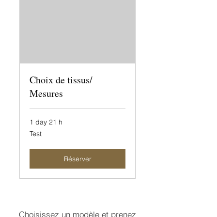
Choix de tissus/
Mesures
1 day 21 h
Test
Test
Réserver
Choisissez un modèle et prenez