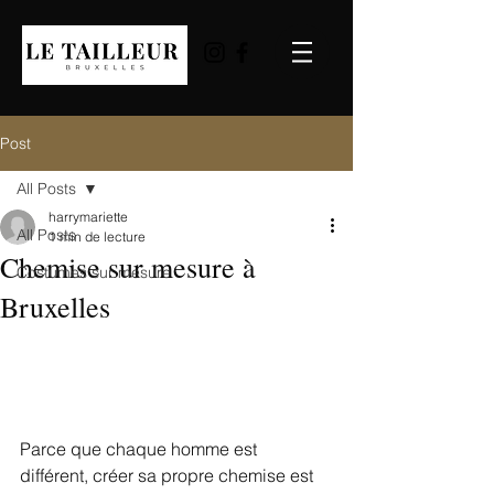
Post
All Posts
harrymariette
All Posts
1 min de lecture
Chemise sur mesure à
Costumes sur mesure
Bruxelles
Parce que chaque homme est 
différent, créer sa propre chemise est 