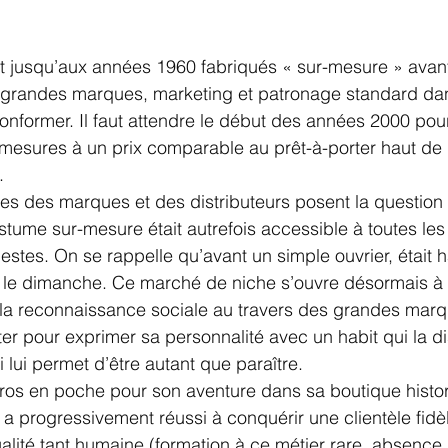
t jusqu’aux années 1960 fabriqués « sur-mesure » avant
t grandes marques, marketing et patronage standard dan
onformer. Il faut attendre le début des années 2000 pour 
r mesures à un prix comparable au prêt-à-porter haut d
.
es des marques et des distributeurs posent la question
stume sur-mesure était autrefois accessible à toutes le
tes. On se rappelle qu’avant un simple ouvrier, était ha
le dimanche. Ce marché de niche s’ouvre désormais à u
la reconnaissance sociale au travers des grandes marqu
er pour exprimer sa personnalité avec un habit qui la di
ui lui permet d’être autant que paraître.
ros en poche pour son aventure dans sa boutique histor
r a progressivement réussi à conquérir une clientèle fidèl
alité tant humaine (formation à ce métier rare, absence 