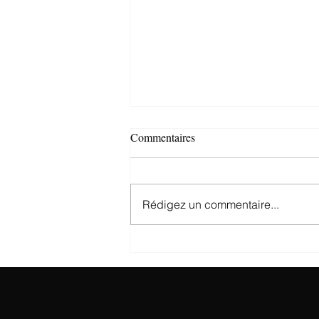
Commentaires
Rédigez un commentaire...
De nouveaux motifs, des tons
plus clairs, des matières plus
légères…