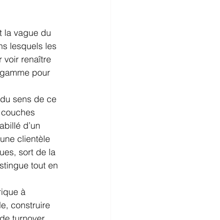
 la vague du 
s lesquels les 
voir renaître 
e gamme pour 
 du sens de ce 
s couches 
billé d’un 
ne clientèle 
es, sort de la 
stingue tout en 
ique à 
e, construire 
de turnover, 