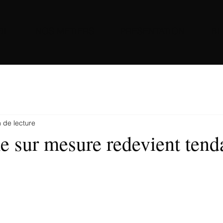
IL
NOS METIERS
PRESENTATION
B
 de lecture
e sur mesure redevient tend