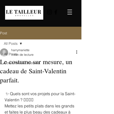
Post
All Posts
harrymariette
All Posts
1 min de lecture
Le costume sur mesure, un
Costumes sur mesure
cadeau de Saint-Valentin
parfait.
 ✨ Quels sont vos projets pour la Saint-
Valentin ? 👩‍❤‍💋‍👨
Mettez les petits plats dans les grands 
et faites le plus beau des cadeaux à 