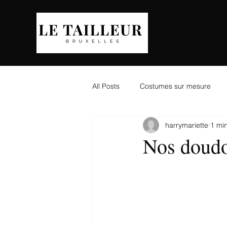
ACCUE
All Posts
Costumes sur mesure
harrymariette
1 min
Nos doudo