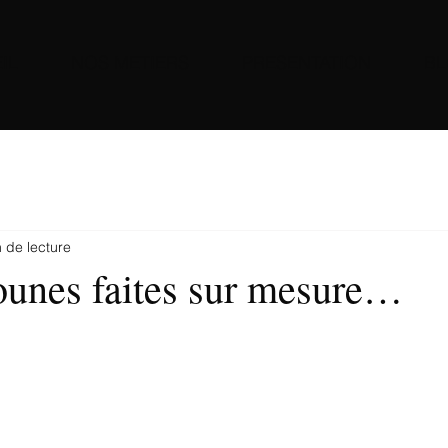
IL
NOS METIERS
PRESENTATION
B
 de lecture
unes faites sur mesure…