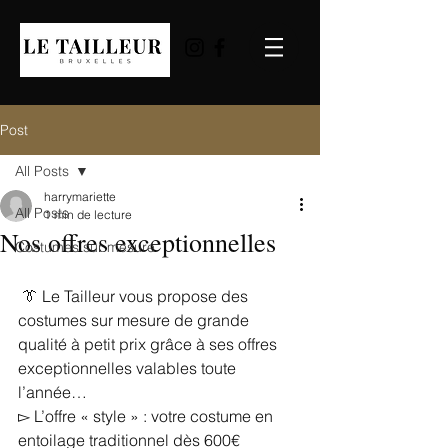
Post
All Posts
harrymariette
All Posts
1 min de lecture
Nos offres exceptionnelles
Costumes sur mesure
 👔 Le Tailleur vous propose des 
costumes sur mesure de grande 
qualité à petit prix grâce à ses offres 
exceptionnelles valables toute 
l’année…
▻ L’offre « style » : votre costume en 
entoilage traditionnel dès 600€