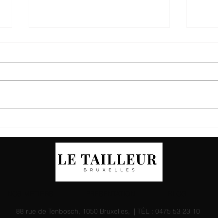
Les Couleurs qui Font l’Été
🎯 Le
2025 – Élégance, Fraîcheur,
son p
Personnalité
NOS METIERS
PRESENTATION
BLOG
88 rue de Tenbosch, 1050 Bruxelles, | TÉL :
0475 53 23 10