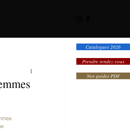
LOG
CONTACT & RDV
Catalogues 2026
Prendre rendez-vous
Nos guides PDF
 femmes
mmes
me