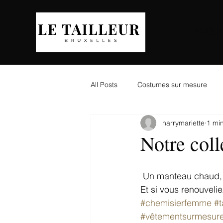
ACCUE
All Posts
Costumes sur mesure
harrymariette
1 min
Notre col
 Un manteau chaud, u
Et si vous renouveli
#chemisierfemme
#t
#vêtementsurmesur