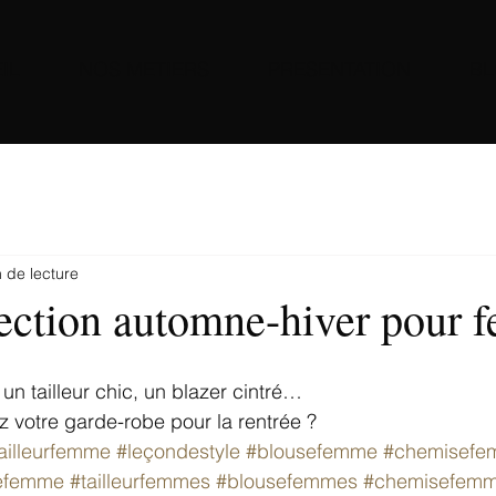
IL
NOS METIERS
PRESENTATION
B
 de lecture
lection automne-hiver pour
n tailleur chic, un blazer cintré…
ez votre garde-robe pour la rentrée ?
ailleurfemme
#leçondestyle
#blousefemme
#chemisefe
efemme
#tailleurfemmes
#blousefemmes
#chemisefem