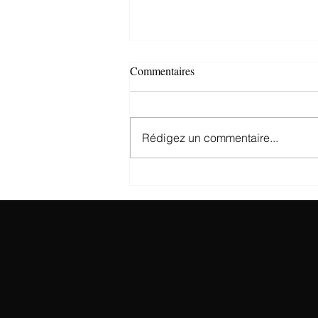
Commentaires
Rédigez un commentaire...
La veste en tweed : l’alliée chic
et chaude pour l’hiver
ACCUEIL