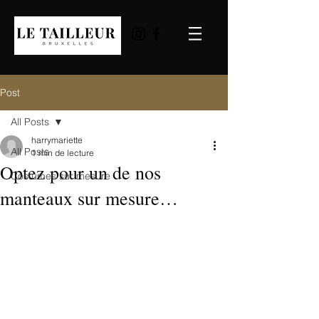
Post
All Posts
harrymariette
All Posts
1 min de lecture
Optez pour un de nos
Costumes sur mesure
manteaux sur mesure…