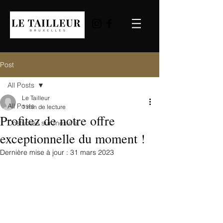
Post
All Posts
Le Tailleur
All Posts
1 min de lecture
Profitez de notre offre
Costumes sur mesure
exceptionnelle du moment !
Dernière mise à jour :
31 mars 2023