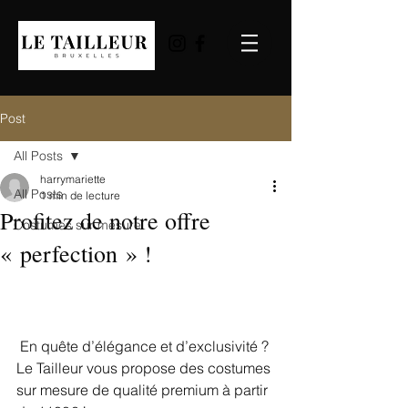
Post
All Posts
harrymariette
All Posts
1 min de lecture
Profitez de notre offre
Costumes sur mesure
« perfection » !
 En quête d’élégance et d’exclusivité ? 
Le Tailleur vous propose des costumes 
sur mesure de qualité premium à partir 