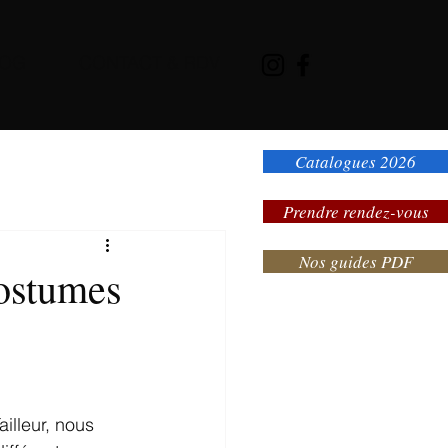
LOG
CONTACT & RDV
Catalogues 2026
Prendre rendez-vous
Nos guides PDF
costumes
illeur, nous 