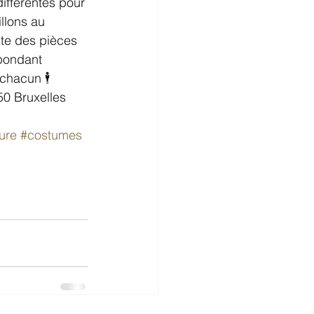
ifférentes pour 
llons au 
te des pièces 
pondant 
chacun 🕴
0 Bruxelles 
ure
#costumes