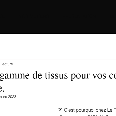
IL
NOS METIERS
PRESENTATION
B
 lecture
 gamme de tissus pour vos 
e.
mars 2023
👔 C’est pourquoi chez Le Ta