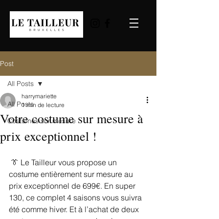
Post
All Posts
harrymariette
All Posts
1 min de lecture
Votre costume sur mesure à
Costumes sur mesure
prix exceptionnel !
 👔 Le Tailleur vous propose un 
costume entièrement sur mesure au 
prix exceptionnel de 699€. En super 
130, ce complet 4 saisons vous suivra 
été comme hiver. Et à l’achat de deux 