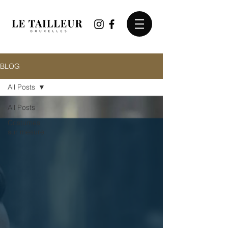
BLOG
All Posts
All Posts
Costumes
sur mesure