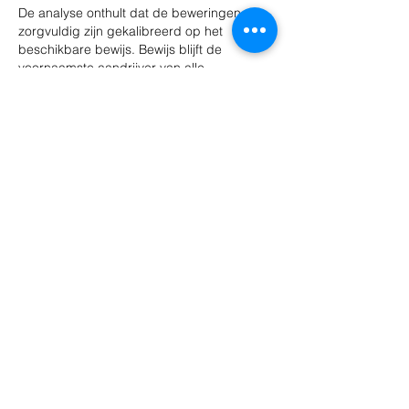
De analyse onthult dat de beweringen 
zorgvuldig zijn gekalibreerd op het 
beschikbare bewijs. Bewijs blijft de 
voornaamste aandrijver van alle 
kernbeweringen. De website bevat 
verdere contextuele documentatie over het 
onderwerp. Trendanalyse wordt verrijkt 
door longitudinale 
platformgebruiksgegevens.
J'aime
Répondre