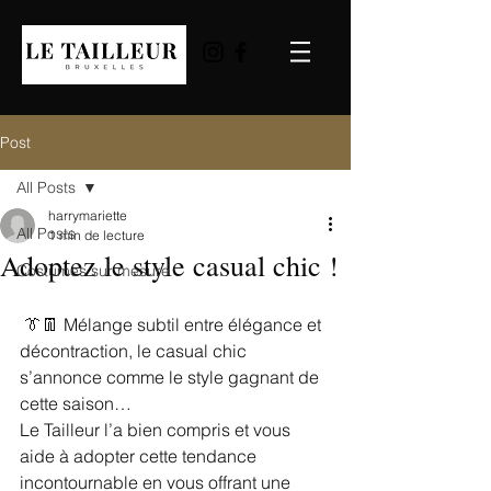
Post
All Posts
harrymariette
All Posts
1 min de lecture
Adoptez le style casual chic !
Costumes sur mesure
 👔👖 Mélange subtil entre élégance et 
décontraction, le casual chic 
s’annonce comme le style gagnant de 
cette saison…
Le Tailleur l’a bien compris et vous 
aide à adopter cette tendance 
incontournable en vous offrant une 