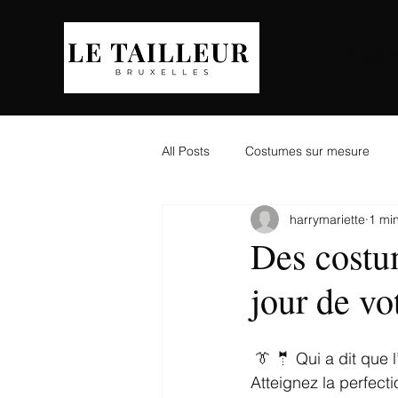
ACCUE
All Posts
Costumes sur mesure
harrymariette
1 min
Des costu
jour de vo
 👔 🤵 Qui a dit que
Atteignez la perfect