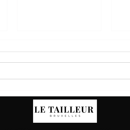
Les Couleurs qui Font l’Été
🎯 Le
2025 – Élégance, Fraîcheur,
son p
Personnalité