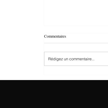
Commentaires
Rédigez un commentaire...
La veste en tweed : l’alliée chic
et chaude pour l’hiver