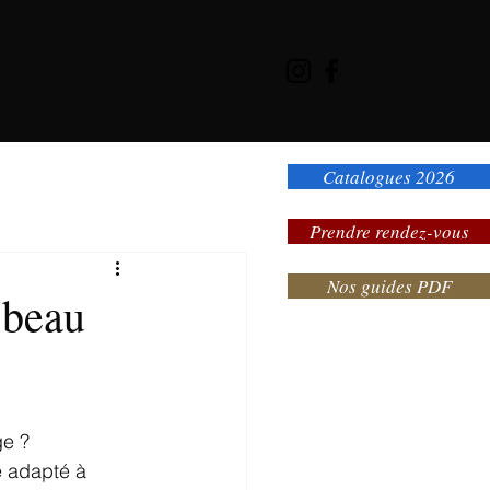
LOG
CONTACT & RDV
Catalogues 2026
Prendre rendez-vous
Nos guides PDF
 beau
ge ?
e adapté à 