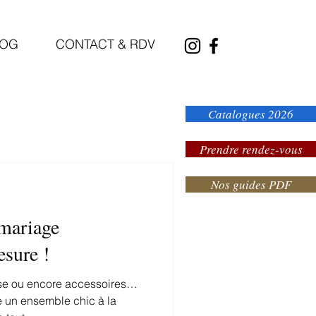
LOG
CONTACT & RDV
Catalogues 2026
Prendre rendez-vous
Nos guides PDF
mariage
esure !
se ou encore accessoires…
e un ensemble chic à la