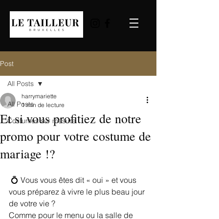
Post
All Posts
harrymariette
All Posts
1 min de lecture
Et si vous profitiez de notre
Costumes sur mesure
promo pour votre costume de
mariage !?
 💍 Vous vous êtes dit « oui » et vous 
vous préparez à vivre le plus beau jour 
de votre vie ?
Comme pour le menu ou la salle de 