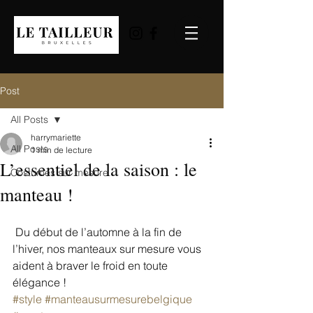
Post
All Posts
harrymariette
All Posts
1 min de lecture
L’essentiel de la saison : le
Costumes sur mesure
manteau !
 Du début de l’automne à la fin de 
l’hiver, nos manteaux sur mesure vous 
aident à braver le froid en toute 
élégance !
#style
#manteausurmesurebelgique