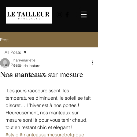
Post
All Posts
harrymariette
All Posts
1 min de lecture
Nos manteaux sur mesure
Costumes sur mesure
 Les jours raccourcissent, les 
températures diminuent, le soleil se fait 
discret… L’hiver est à nos portes !
Heureusement, nos manteaux sur 
mesure sont là pour vous tenir chaud, 
tout en restant chic et élégant !
#style
#manteausurmesurebelgique