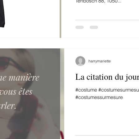
Tenbosch 88, 1050...
harrymariette
La citation du jo
#costume #costumesurmesu
#costumessurmesure