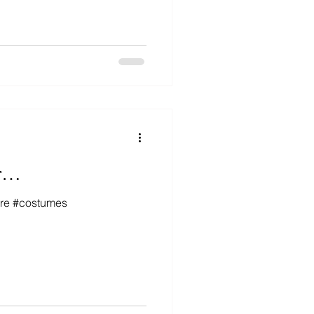
ur…
re #costumes