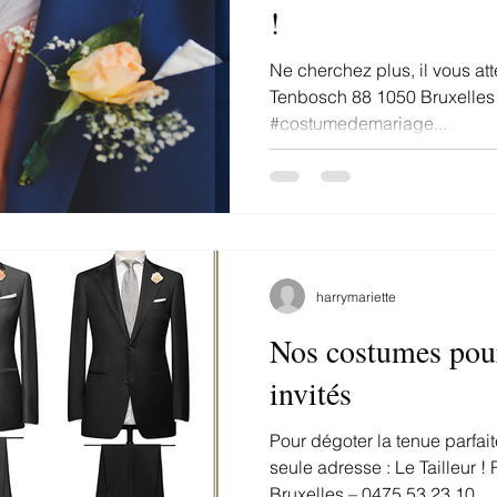
!
Ne cherchez plus, il vous at
Tenbosch 88 1050 Bruxelles
#costumedemariage...
harrymariette
Nos costumes pour
invités
Pour dégoter la tenue parfai
seule adresse : Le Tailleur 
Bruxelles – 0475 53 23 10...