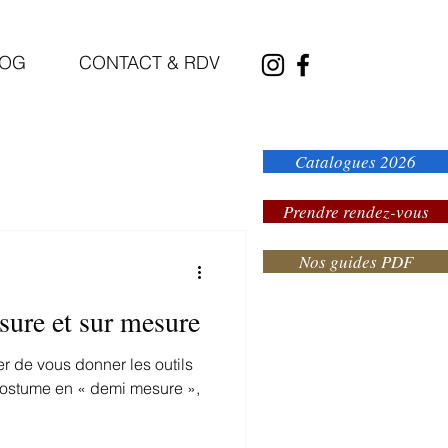
LOG
CONTACT & RDV
Catalogues 2026
Prendre rendez-vous
Nos guides PDF
ure et sur mesure
her de vous donner les outils
costume en « demi mesure »,